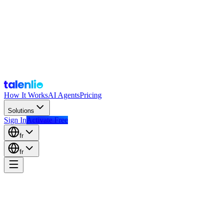
How It Works
AI Agents
Pricing
Solutions
Sign In
Activate Free
fr
fr