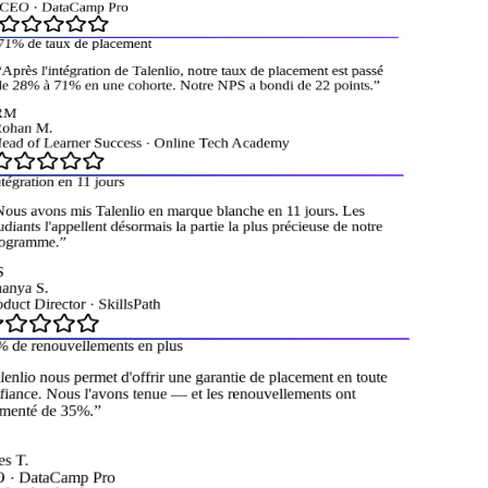
CEO
·
DataCamp Pro
1% de taux de placement
près l'intégration de Talenlio, notre taux de placement est passé
 28% à 71% en une cohorte. Notre NPS a bondi de 22 points.
”
M
han M.
ad of Learner Success
·
Online Tech Academy
égration en 11 jours
us avons mis Talenlio en marque blanche en 11 jours. Les
diants l'appellent désormais la partie la plus précieuse de notre
gramme.
”
nya S.
uct Director
·
SkillsPath
de renouvellements en plus
enlio nous permet d'offrir une garantie de placement en toute
iance. Nous l'avons tenue — et les renouvellements ont
enté de 35%.
”
 T.
·
DataCamp Pro