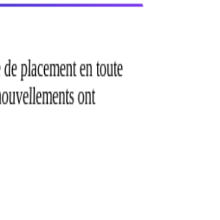
Pouvons-nous suivre les résultats de placement pour les rapports ?
Le tarif est-il par apprenant ou par plateforme ?
Pouvons-nous mettre Talenlio en marque blanche sous notre nom ?
ie de placement en toute
En quoi Talenlio est-il différent d'un créateur de CV comme Rezi ou
Zety ?
enouvellements ont
Que se passe-t-il si un apprenant a besoin d'un soutien humain ?
Prêt à maîtriser votre histoire de
placement ?
Réservez une démo de 30 minutes et découvrez comment Talenlio
s'intègre à votre plateforme en moins de 2 semaines.
Réserver une démo partenaire
✓
Sans engagement contractuel
✓
Prêt pour la marque blanche
✓