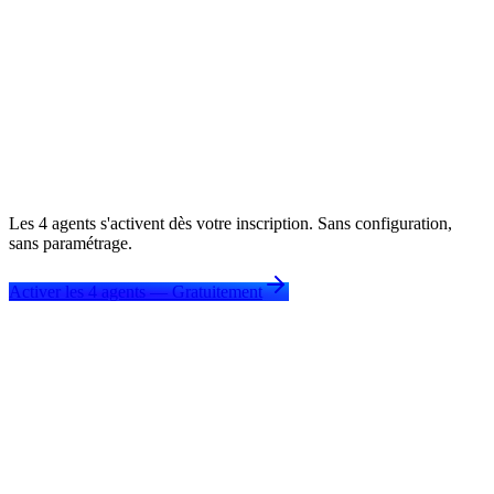
Passe les filtres ATS pour chaque candidature
Extrait et intègre les mots-clés des offres d'emploi
Un profil — des versions personnalisées illimitées
5x
plus de rappels pour entretiens
See full details
Les 4 agents s'activent dès votre inscription. Sans configuration,
sans paramétrage.
Activer les 4 agents — Gratuitement
Des plateformes EdTech qui ont ajouté
des résultats carrière
—
et ont grandi
.