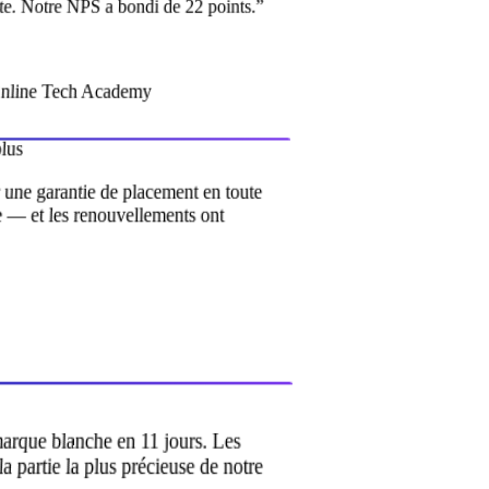
te. Notre NPS a bondi de 22 points.
”
Online Tech Academy
plus
ir une garantie de placement en toute
ue — et les renouvellements ont
marque blanche en 11 jours. Les
 la partie la plus précieuse de notre