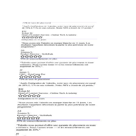
71% de taux de placement
“
Après l'intégration de Talenlio, notre taux de placement est passé
de 28% à 71% en une cohorte. Notre NPS a bondi de 22 points.
”
RM
Rohan M.
Head of Learner Success
·
Online Tech Academy
Intégration en 11 jours
“
Nous avons mis Talenlio en marque blanche en 11 jours. Les
étudiants l'appellent désormais la partie la plus précieuse de notre
programme.
”
AS
Ananya S.
Product Director
·
SkillsPath
35% de renouvellements en plus
“
Talenlio nous permet d'offrir une garantie de placement en toute
confiance. Nous l'avons tenue — et les renouvellements ont
augmenté de 35%.
”
JT
James T.
CEO
·
DataCamp Pro
71% de taux de placement
“
Après l'intégration de Talenlio, notre taux de placement est passé
de 28% à 71% en une cohorte. Notre NPS a bondi de 22 points.
”
RM
Rohan M.
Head of Learner Success
·
Online Tech Academy
Intégration en 11 jours
“
Nous avons mis Talenlio en marque blanche en 11 jours. Les
étudiants l'appellent désormais la partie la plus précieuse de notre
programme.
”
AS
Ananya S.
Product Director
·
SkillsPath
35% de renouvellements en plus
“
Talenlio nous permet d'offrir une garantie de placement en toute
confiance. Nous l'avons tenue — et les renouvellements ont
augmenté de 35%.
”
JT