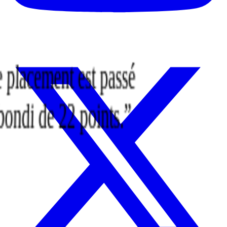
de placement est passé
bondi de 22 points.
”