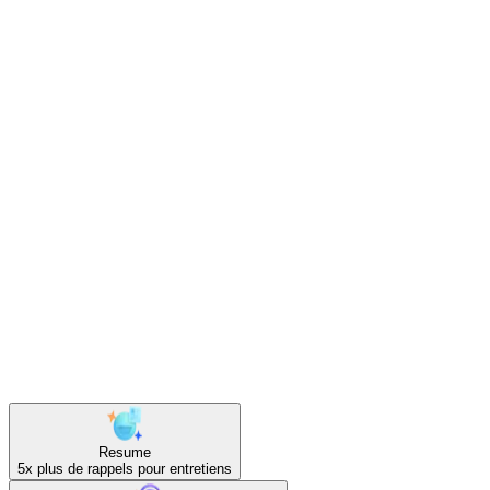
les présentations aux investisseurs.
Options marque blanche et co-branding
Intégrez sous votre marque. Vos apprenants voient votre plateforme
— propulsée par le moteur IA de Talenlio.
outils.
Resume
5x
plus de rappels pour entretiens