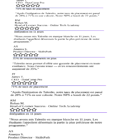
James T.
CEO
·
DataCamp Pro
71% de taux de placement
“
Après l'intégration de Talenlio, notre taux de placement est passé
de 28% à 71% en une cohorte. Notre NPS a bondi de 22 points.
”
RM
Rohan M.
Head of Learner Success
·
Online Tech Academy
Intégration en 11 jours
“
Nous avons mis Talenlio en marque blanche en 11 jours. Les
étudiants l'appellent désormais la partie la plus précieuse de notre
programme.
”
AS
Ananya S.
Product Director
·
SkillsPath
35% de renouvellements en plus
“
Talenlio nous permet d'offrir une garantie de placement en toute
confiance. Nous l'avons tenue — et les renouvellements ont
augmenté de 35%.
”
JT
James T.
CEO
·
DataCamp Pro
71% de taux de placement
“
Après l'intégration de Talenlio, notre taux de placement est passé
de 28% à 71% en une cohorte. Notre NPS a bondi de 22 points.
”
RM
Rohan M.
Head of Learner Success
·
Online Tech Academy
Intégration en 11 jours
“
Nous avons mis Talenlio en marque blanche en 11 jours. Les
étudiants l'appellent désormais la partie la plus précieuse de notre
programme.
”
AS
Ananya S.
Product Director
·
SkillsPath