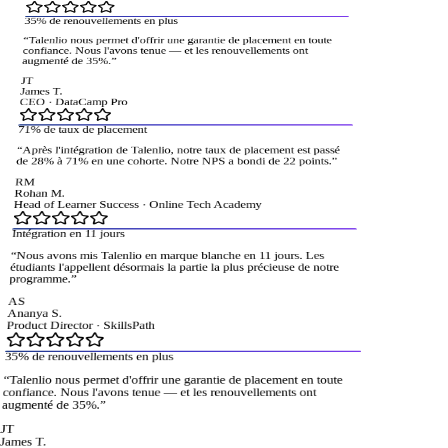
35% de renouvellements en plus
“
Talenlio nous permet d'offrir une garantie de placement en toute
confiance. Nous l'avons tenue — et les renouvellements ont
augmenté de 35%.
”
JT
James T.
CEO
·
DataCamp Pro
71% de taux de placement
“
Après l'intégration de Talenlio, notre taux de placement est passé
de 28% à 71% en une cohorte. Notre NPS a bondi de 22 points.
”
RM
Rohan M.
Head of Learner Success
·
Online Tech Academy
Intégration en 11 jours
“
Nous avons mis Talenlio en marque blanche en 11 jours. Les
étudiants l'appellent désormais la partie la plus précieuse de notre
programme.
”
AS
Ananya S.
Product Director
·
SkillsPath
35% de renouvellements en plus
“
Talenlio nous permet d'offrir une garantie de placement en toute
confiance. Nous l'avons tenue — et les renouvellements ont
augmenté de 35%.
”
JT
ames T.